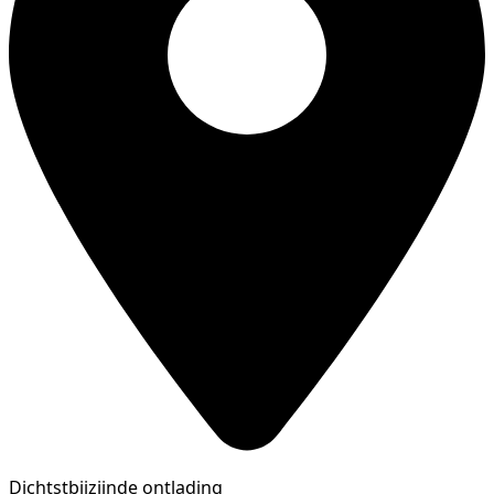
Dichtstbijzijnde ontlading