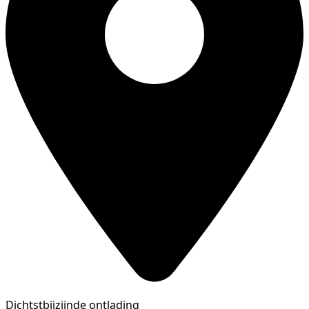
Dichtstbijzijnde ontlading