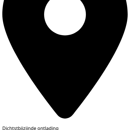
Dichtstbijzijnde ontlading