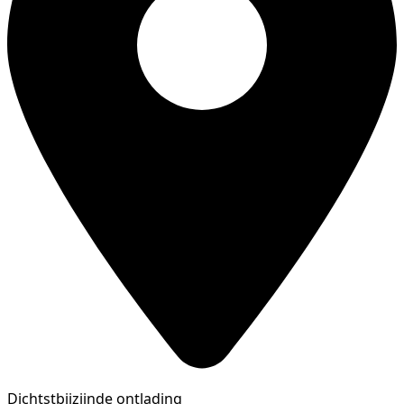
Dichtstbijzijnde ontlading