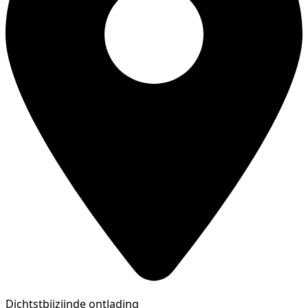
Dichtstbijzijnde ontlading