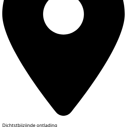
Dichtstbijzijnde ontlading