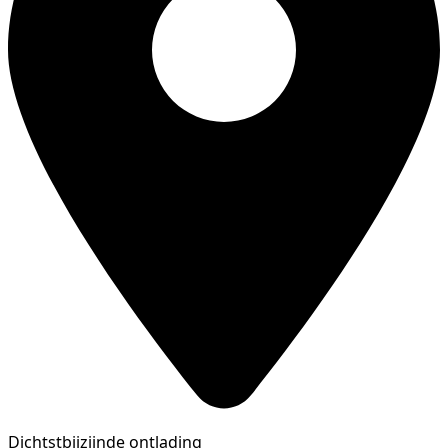
Dichtstbijzijnde ontlading