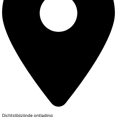
Dichtstbijzijnde ontlading