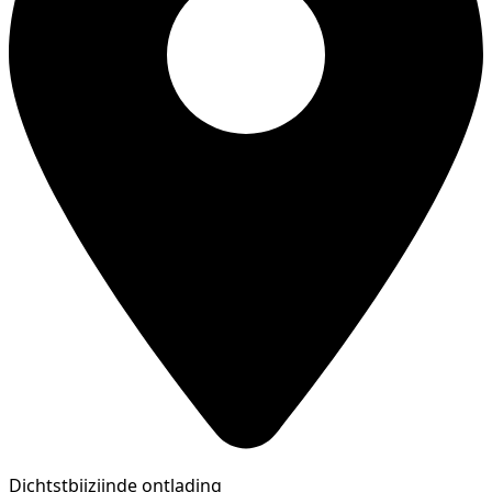
Dichtstbijzijnde ontlading