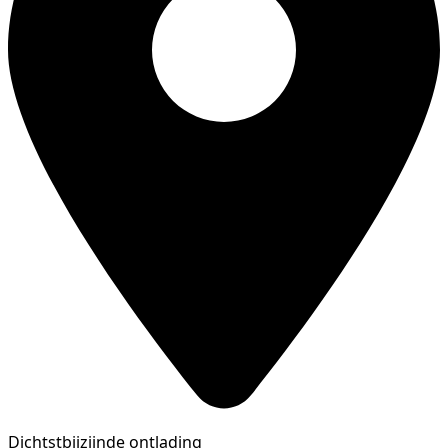
Dichtstbijzijnde ontlading