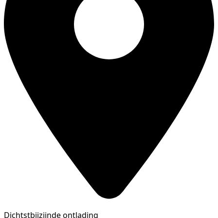
Dichtstbijzijnde ontlading