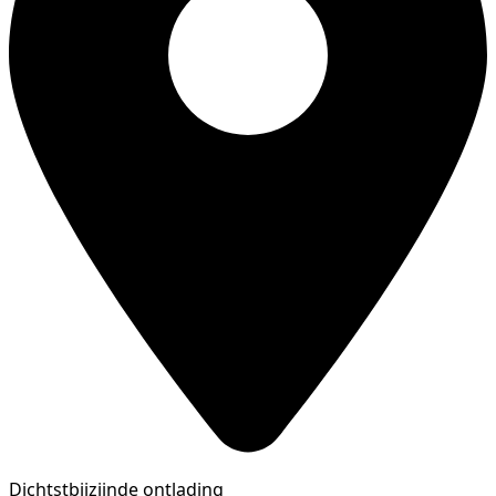
Dichtstbijzijnde ontlading