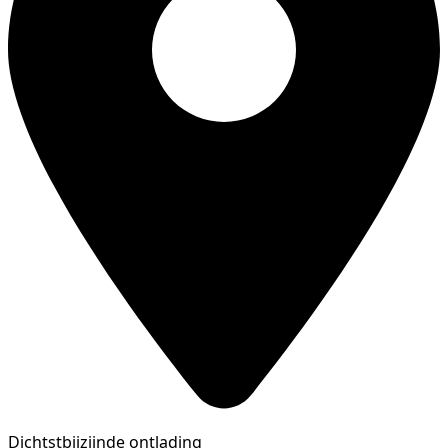
Dichtstbijzijnde ontlading