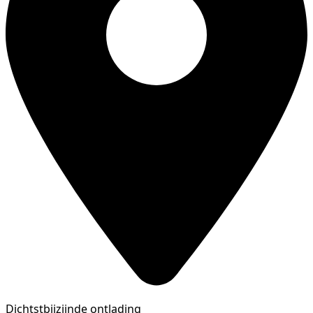
Dichtstbijzijnde ontlading