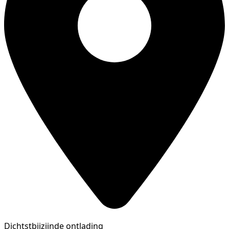
Dichtstbijzijnde ontlading