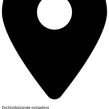
Dichtstbijzijnde ontlading