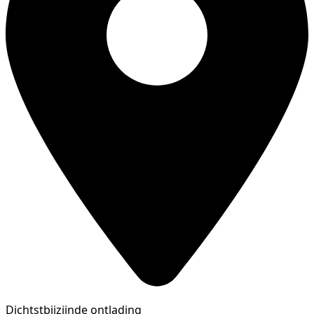
Dichtstbijzijnde ontlading