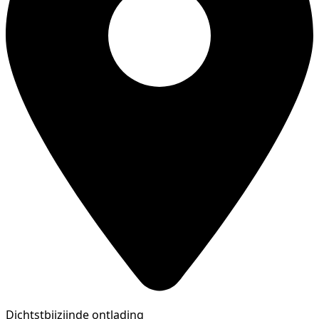
Dichtstbijzijnde ontlading