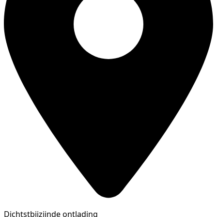
Dichtstbijzijnde ontlading