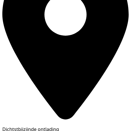
Dichtstbijzijnde ontlading