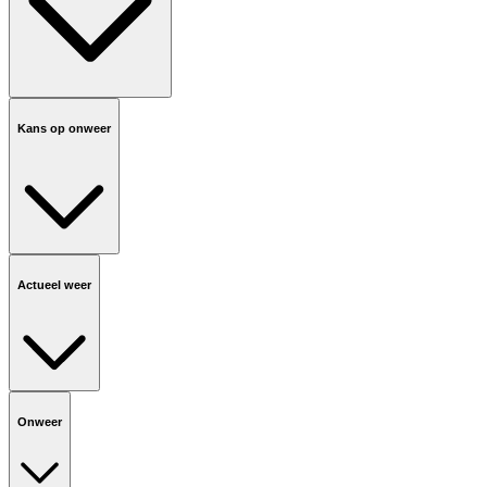
Kans op onweer
Actueel weer
Onweer