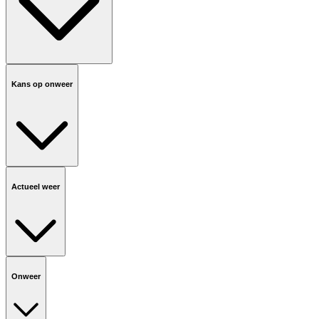
Kans op onweer
Actueel weer
Onweer