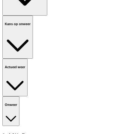
Kans op onweer
Actueel weer
Onweer