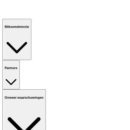
Bliksemdetectie
Partners
Onweer waarschuwingen