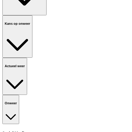
Kans op onweer
Actueel weer
Onweer