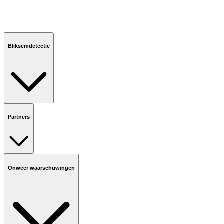
Bliksemdetectie
Partners
Onweer waarschuwingen