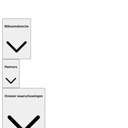
Bliksemdetectie
Partners
Onweer waarschuwingen