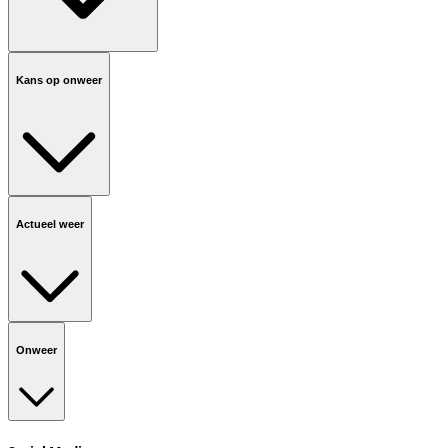
Kans op onweer
Actueel weer
Onweer