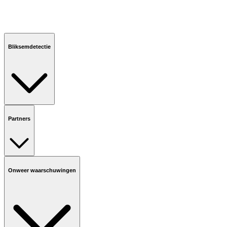
Bliksemdetectie
Partners
Onweer waarschuwingen