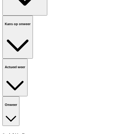
Kans op onweer
Actueel weer
Onweer