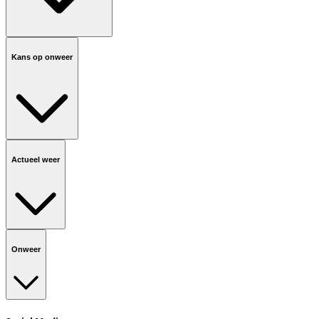
Kans op onweer
Actueel weer
Onweer