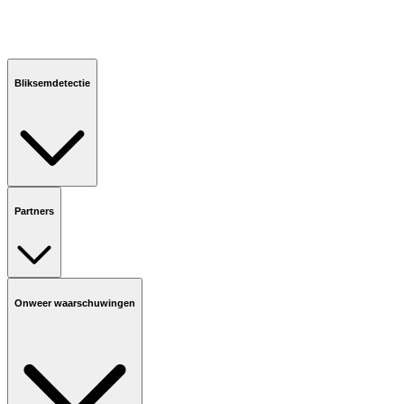
Bliksemdetectie
Partners
Onweer waarschuwingen