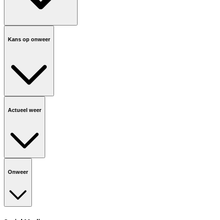
Kans op onweer
Actueel weer
Onweer