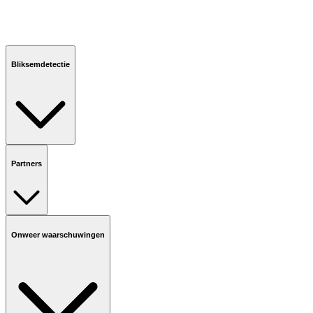
Bliksemdetectie
Partners
Onweer waarschuwingen