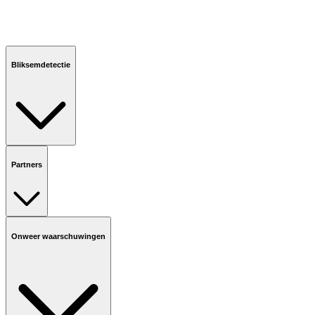
Bliksemdetectie
Partners
Onweer waarschuwingen