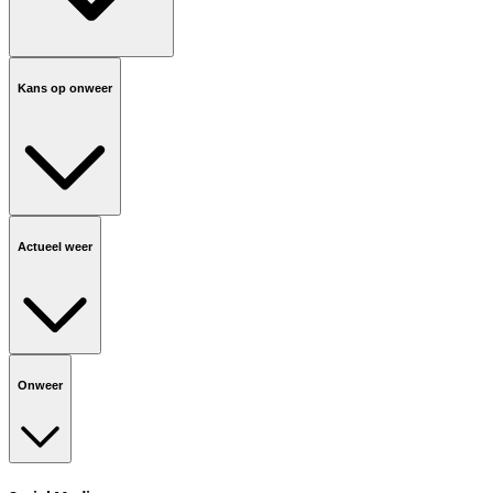
Kans op onweer
Actueel weer
Onweer