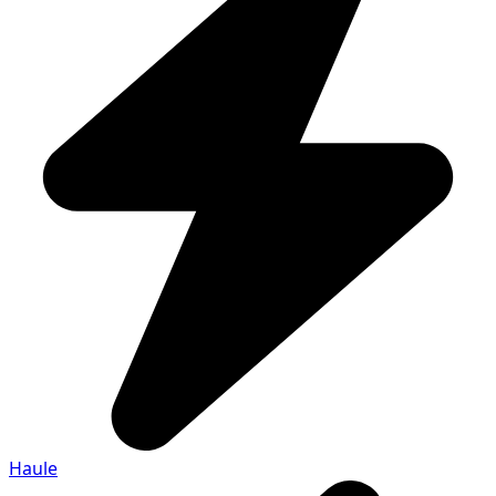
Haule