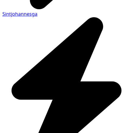
Sintjohannesga