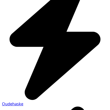
Oudehaske