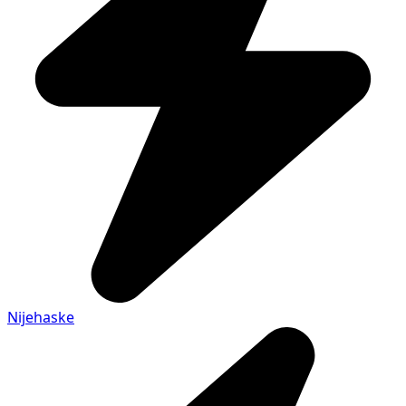
Nijehaske