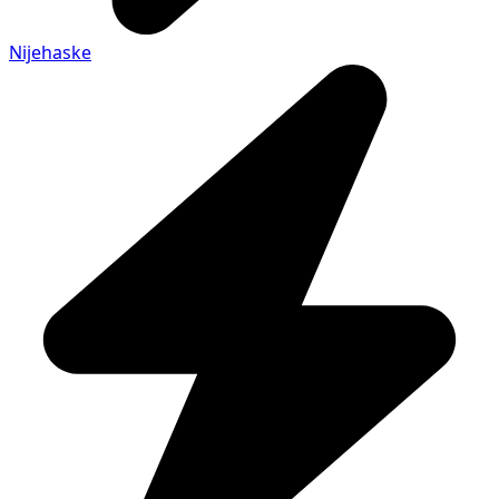
Nijehaske