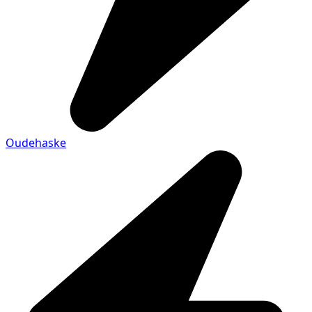
Oudehaske