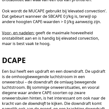
Ook wordt de MUCAPE gebruikt bij ‘elevated convection’.
Dat gebeurt wanneer de SBCAPE 0 J/kg is, terwijl op
andere hoogten CAPE-waarden > 0 J/kg aanwezig zijn.
Voor- en nadelen:
geeft de maximale hoeveelheid
onstabiliteit aan en is handig bij elevated convection,
maar is best vaak te hoog.
DCAPE
Een bui heeft een updraft en een downdraft. De updraft
is de omhoogbewegende luchtstroom in een
onweersbui – de downdraft de omlaag bewegende
luchtstroom. Bij sommige onweersituaties, en vooral
diegene waar andere CAPE-soorten op zware
onweersbuien hinten, is het interessant om ook naar de
kracht van de
downdraft
te kijken. Die downdraft komt
namelijk ook aan de grond, en een krachtige downdraft