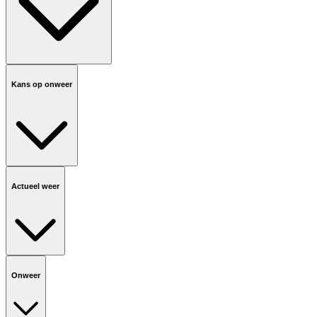
Kans op onweer
Actueel weer
Onweer