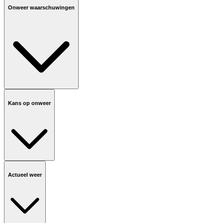
Onweer waarschuwingen
Kans op onweer
Actueel weer