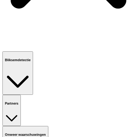
Bliksemdetectie
Partners
Onweer waarschuwingen