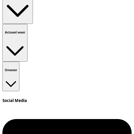
Actueel weer
Onweer
Social Media