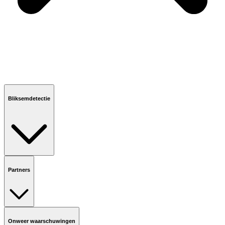
Bliksemdetectie
Partners
Onweer waarschuwingen