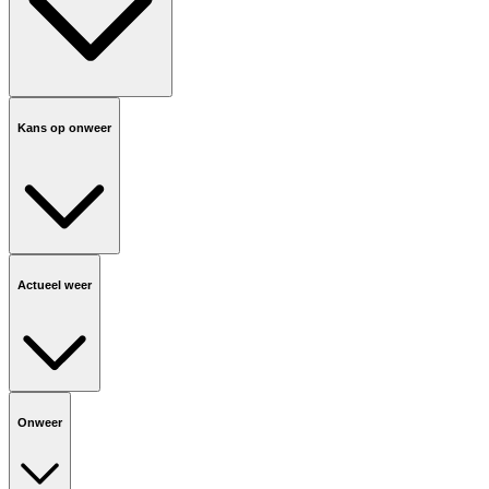
Kans op onweer
Actueel weer
Onweer