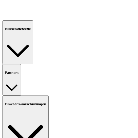
Bliksemdetectie
Partners
Onweer waarschuwingen