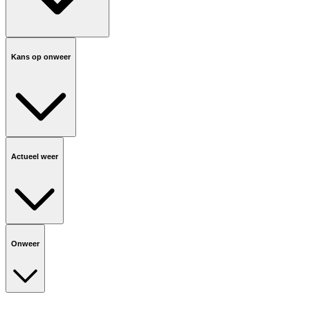
Kans op onweer
Actueel weer
Onweer