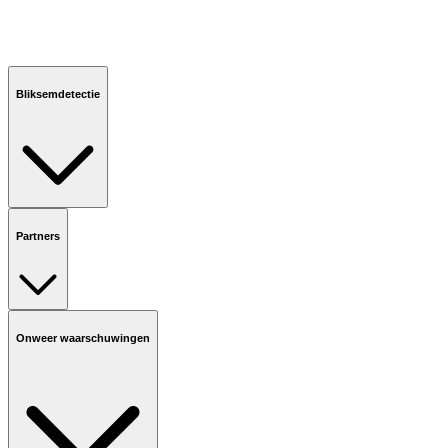
Bliksemdetectie
Partners
Onweer waarschuwingen