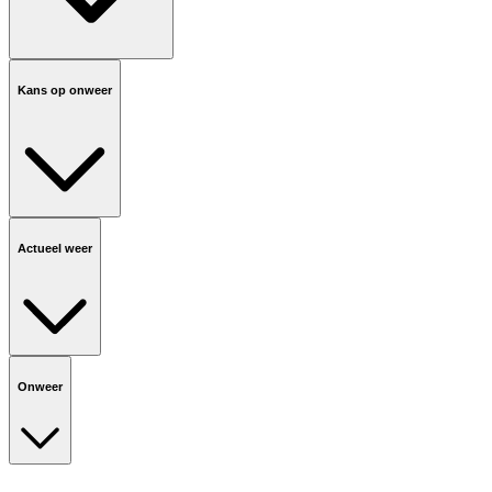
Kans op onweer
Actueel weer
Onweer