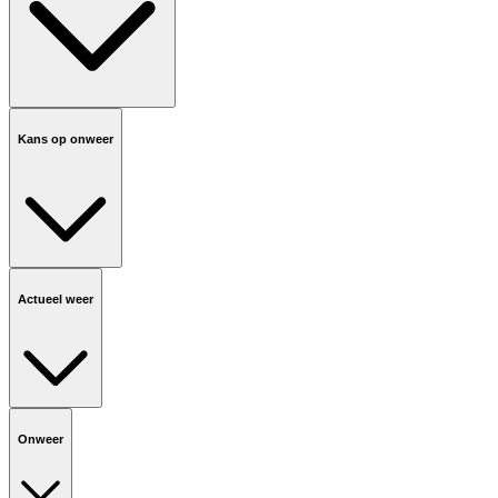
Kans op onweer
Actueel weer
Onweer