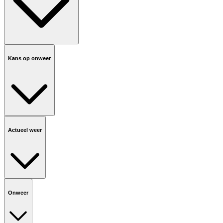
Kans op onweer
Actueel weer
Onweer