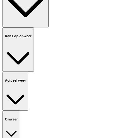
Kans op onweer
Actueel weer
Onweer