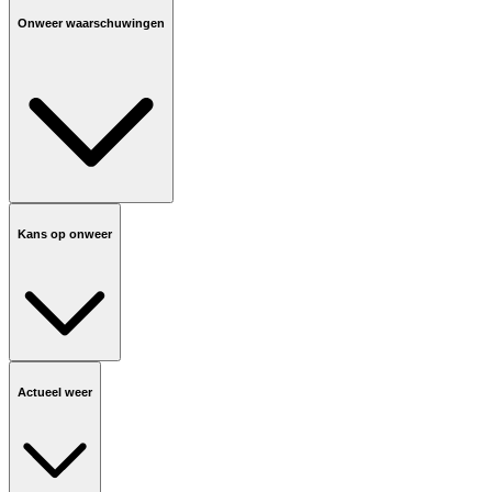
Onweer waarschuwingen
Kans op onweer
Actueel weer