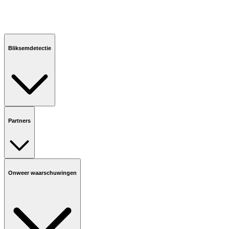
Bliksemdetectie
Partners
Onweer waarschuwingen