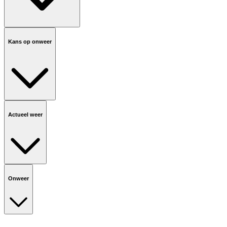
Kans op onweer
Actueel weer
Onweer