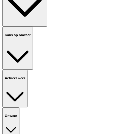
Kans op onweer
Actueel weer
Onweer