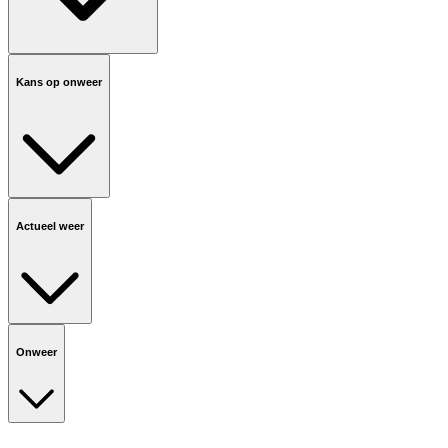
Kans op onweer
Actueel weer
Onweer