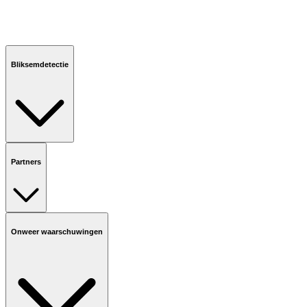
Bliksemdetectie
Partners
Onweer waarschuwingen