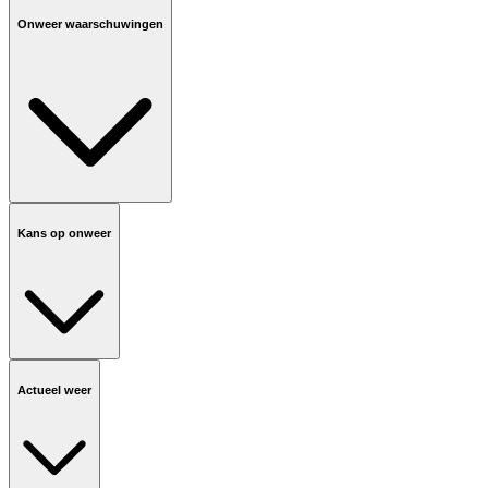
Onweer waarschuwingen
Kans op onweer
Actueel weer