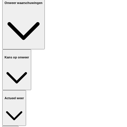
Onweer waarschuwingen
Kans op onweer
Actueel weer